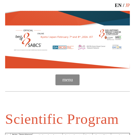
EN
/
JP
menu
Scientific Program